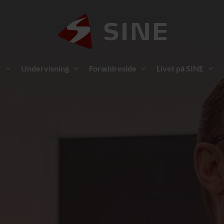
r
Undervisning
Forældreside
Livet på SINE
old – Drenge
Økonomi
Fitness – Drenge
HVAD KOSTER DET AT GÅ PÅ SINE
old – Piger
Fitness – Piger
inton
Golf
Karakter-gennemsnit
Dans
SE SINES KARAKTERGENNEMSNIT