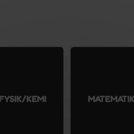
gå
til
Matematik
i
10.
klasse
FYSIK/KEMI
MATEMATI