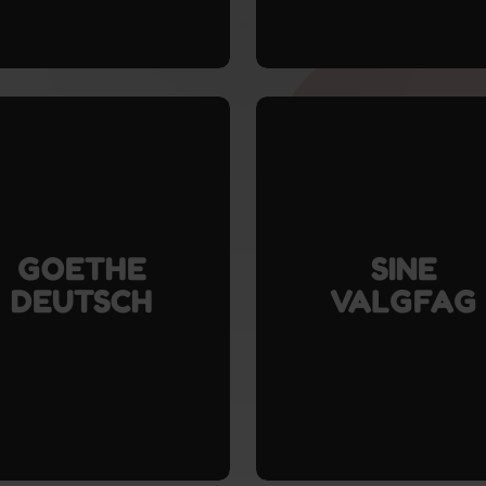
gå
til
valgfag
i
10.
klasse
GOETHE
SINE
DEUTSCH
VALGFAG