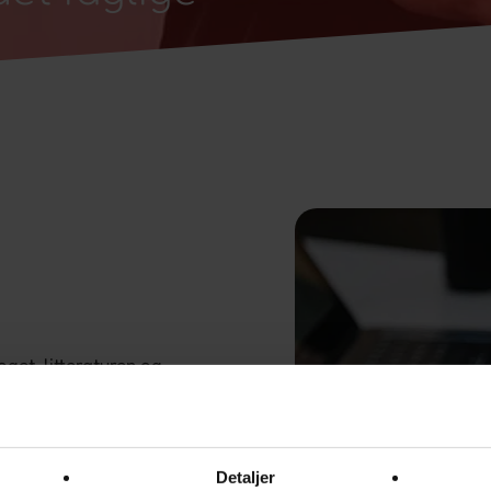
get, litteraturen og
der med at gøre dig
og hvordan du selv kan
g holdninger.
Detaljer
de din personlighed og