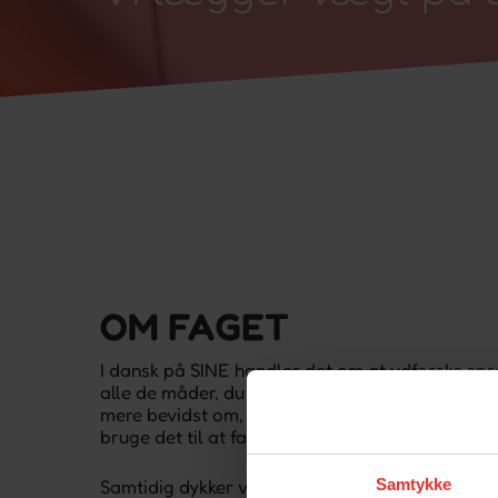
OM FAGET
I dansk på SINE handler det om at udforske spro
alle de måder, du kan udtrykke dig på. Vi arbej
mere bevidst om, hvordan sprog påvirker dig – 
bruge det til at fange og formidle dine tanker o
Samtykke
Samtidig dykker vi ned i emner, der udvikler bå