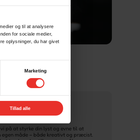
 medier og til at analysere
nden for sociale medier,
e oplysninger, du har givet
Marketing
Tillad alle
SNING
vi på at styrke din lyst og evne til at
 egen måde – både kreativt og præcist.