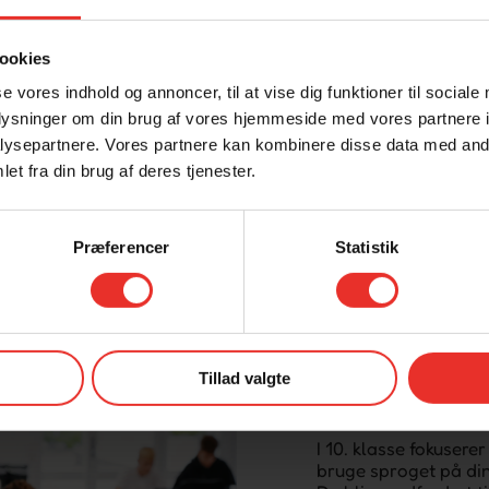
fantasi og
ra sproget til de store
ookies
se vores indhold og annoncer, til at vise dig funktioner til sociale
oplysninger om din brug af vores hjemmeside med vores partnere i
ysepartnere. Vores partnere kan kombinere disse data med andr
et fra din brug af deres tjenester.
Præferencer
Statistik
Tillad valgte
UNDE
R
VI
I 10. klasse fokuserer 
bruge sproget på din