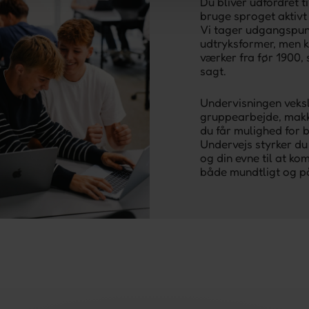
Du bliver udfordret ti
bruge sproget aktivt
Vi tager udgangspunk
udtryksformer, men k
værker fra før 1900,
sagt.
Undervisningen veks
gruppearbejde, makk
du får mulighed for 
Undervejs styrker du
og din evne til at k
både mundtligt og på 