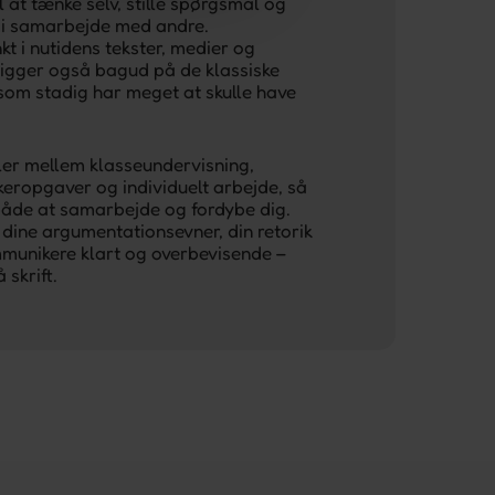
l at tænke selv, stille spørgsmål og
 i samarbejde med andre.
t i nutidens tekster, medier og
igger også bagud på de klassiske
 som stadig har meget at skulle have
ler mellem klasseundervisning,
eropgaver og individuelt arbejde, så
både at samarbejde og fordybe dig.
 dine argumentationsevner, din retorik
ommunikere klart og overbevisende –
skrift.