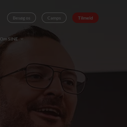
Besøg os
Camps
Tilmeld
Om SINE
Transport til/fra
TRANSPORTMULIGHEDER TIL/FRA SINE
WALL OF FAME