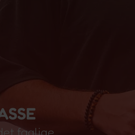
LASSE
et faglige