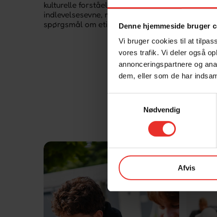
kulturelle forståelse. Du får lov til at bruge din 
indlevelsesevne, mens vi sammen udforsker alt f
spørgsmål om etik, æstetik og historie.
Denne hjemmeside bruger c
Vi bruger cookies til at tilpas
vores trafik. Vi deler også 
annonceringspartnere og anal
dem, eller som de har indsaml
Samtykkevalg
Nødvendig
Afvis