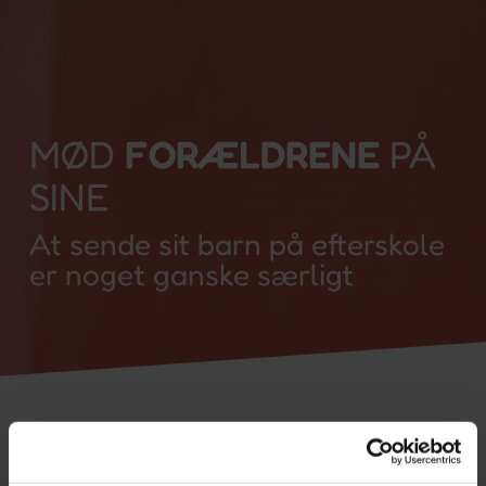
MØD
FORÆLDRENE
PÅ
SINE
At sende sit barn på efterskole
er noget ganske særligt