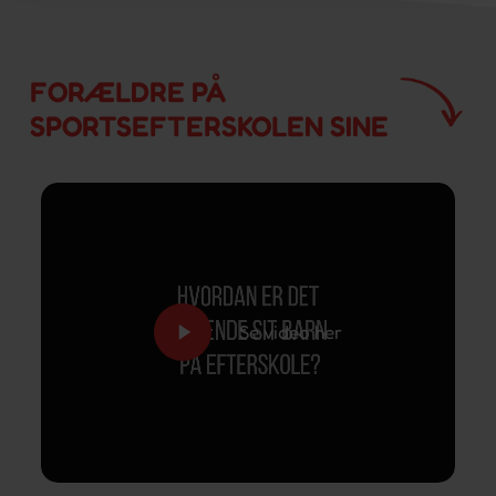
FORÆLDRE PÅ
SPORTSEFTERSKOLEN SINE
Play
Se video her
Video