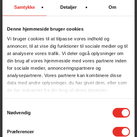
AT SENDE SINE BØRN PÅ
Samtykke
Detaljer
Om
EFTERSKOLE ER NOGET GANSKE
SÆRLIGT
Denne hjemmeside bruger cookies
Vi bruger cookies til at tilpasse vores indhold og
Det er første gang, de unge for alvor skal prøve at
annoncer, til at vise dig funktioner til sociale medier og til
stå på egne ben uden mor og far. Samtidig er det
at analysere vores trafik. Vi deler også oplysninger om
måske også første gang, at I som forældre oplever,
at jeres barn er væk hjemmefra i længere tid.
din brug af vores hjemmeside med vores partnere inden
for sociale medier, annonceringspartnere og
Se den skønne film nedenfor og hør, hvordan to
analysepartnere. Vores partnere kan kombinere disse
forældrepar har oplevet begejstring, glæde, tillid,
data med andre oplysninger, du har givet dem, eller som
savn og taknemmelighed ved at have deres børn på
de har indsamlet fra din brug af deres tjenester.
SINE
Samtykkevalg
Nødvendig
Præferencer