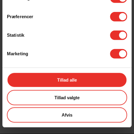
LÆS HELE VORES
INDHOLDSPLAN HER
Præferencer
Indholdsplan 25/26
Statistik
Indholdsplan 26/27
Marketing
Indholdsplan SportsCamp 2026
Tillad alle
Tillad valgte
Afvis