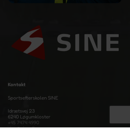
Kontakt
Sportsefterskolen SINE
Idrætsvej 23
6240 Løgumkloster
+45 7474 4990
sine@sine.dk