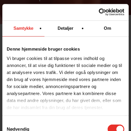
Samtykke
Detaljer
Om
Denne hjemmeside bruger cookies
Vi bruger cookies til at tilpasse vores indhold og
INDHOLDSPLAN
annoncer, til at vise dig funktioner til sociale medier og til
at analysere vores trafik. Vi deler også oplysninger om
Sportsefterskolen SINE er beliggende i
din brug af vores hjemmeside med vores partnere inden
Løgumkloster og modtog det første
hold elever i august 1997. Skolen har
for sociale medier, annonceringspartnere og
plads til 292 elever fordelt på 9. og 10.
analysepartnere. Vores partnere kan kombinere disse
klasse og Cambridge klasser.
data med andre oplysninger, du har givet dem, eller som
de har indsamlet fra din brug af deres tjenester.
Samtykkevalg
Nødvendig